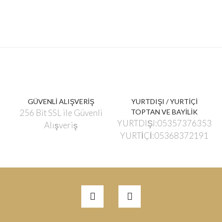
GÜVENLİ ALIŞVERİŞ
YURTDIŞI / YURTİÇİ
256 Bit SSL ile Güvenli
TOPTAN VE BAYİLİK
YURTDIŞI:05357376353
Alışveriş
YURTİÇİ:05368372191