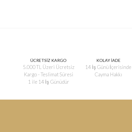
ÜCRETSİZ KARGO
KOLAY İADE
5.000 TL Üzeri Ücretsiz
14 İş Günü İçerisinde
Kargo - Teslimat Süresi
Cayma Hakkı
1 ile 14 İş Günüdür