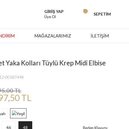
GİRİŞ YAP
SEPETİM
Üye Ol
İNDIRIM
MAĞAZALARIMIZ
İLETİŞİM
let Yaka Kolları Tüylü Krep Midi Elbise
712-001B7448
95,00 TL
97,50 TL
46
48
Beden Klavuzu