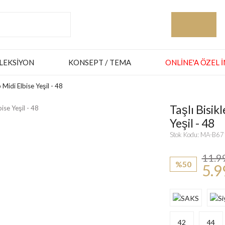
LEKSIYON
KONSEPT / TEMA
ONLINE'A ÖZEL 
 Midi Elbise Yeşil - 48
Taşlı Bisik
Yeşil - 48
Stok Kodu: MA-B6
11.9
%50
5.9
42
44