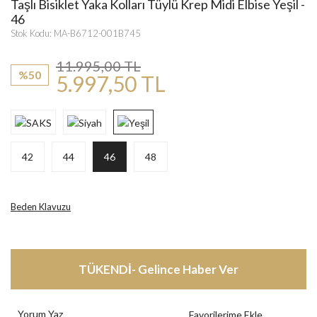
Taşlı Bisiklet Yaka Kolları Tüylü Krep Midi Elbise Yeşil -
46
Stok Kodu: MA-B6712-001B745
11.995,00 TL
%50
5.997,50 TL
42
44
46
48
Beden Klavuzu
TÜKENDİ- Gelince Haber Ver
Yorum Yaz