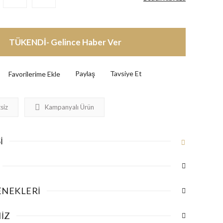
TÜKENDİ- Gelince Haber Ver
Paylaş
Tavsiye Et
siz
Kampanyalı Ürün
I
ENEKLERI
IZ