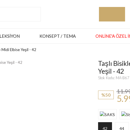
LEKSIYON
KONSEPT / TEMA
ONLINE'A ÖZEL 
 Midi Elbise Yeşil - 42
Taşlı Bisik
Yeşil - 42
Stok Kodu: MA-B6
11.9
%50
5.9
42
44