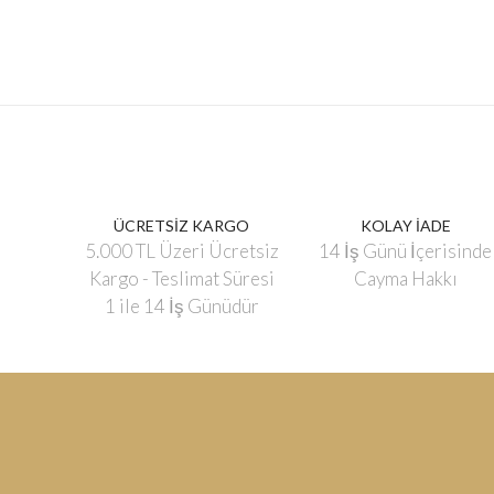
ÜCRETSİZ KARGO
KOLAY İADE
5.000 TL Üzeri Ücretsiz
14 İş Günü İçerisinde
Kargo - Teslimat Süresi
Cayma Hakkı
1 ile 14 İş Günüdür