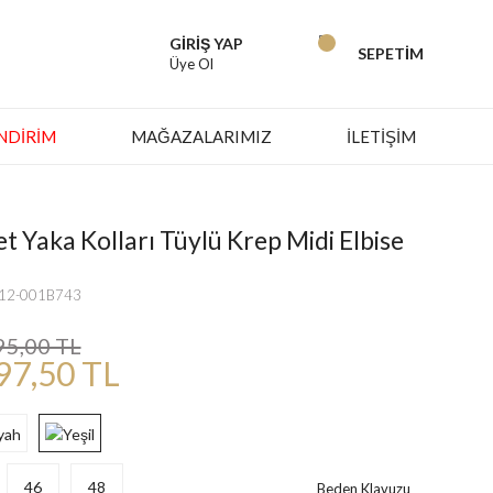
GİRİŞ YAP
SEPETİM
Üye Ol
İNDIRIM
MAĞAZALARIMIZ
İLETİŞİM
let Yaka Kolları Tüylü Krep Midi Elbise
712-001B743
95,00 TL
97,50 TL
46
48
Beden Klavuzu