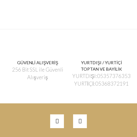
GÜVENLİ ALIŞVERİŞ
YURTDIŞI / YURTİÇİ
256 Bit SSL ile Güvenli
TOPTAN VE BAYİLİK
YURTDIŞI:05357376353
Alışveriş
YURTİÇİ:05368372191