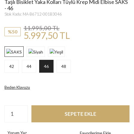
Taşlı Bisiklet Yaka Kolları Tüylü Krep Midi Elbise SAKS
- 46
Stok Kodu: MA-B6712-001B3046
11.995,00 TL
%50
5.997,50 TL
42
44
46
48
Beden Klavuzu
SEPETE EKLE
Yorum Yaz