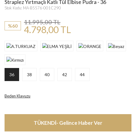
Straplez Yırtmaçlı Katlı Tül Elbise Pudra - 36
Stok Kodu: MA-B5576-001C290
11.995,00 TL
%60
4.798,00 TL
36
38
40
42
44
Beden Klavuzu
TÜKENDİ- Gelince Haber Ver