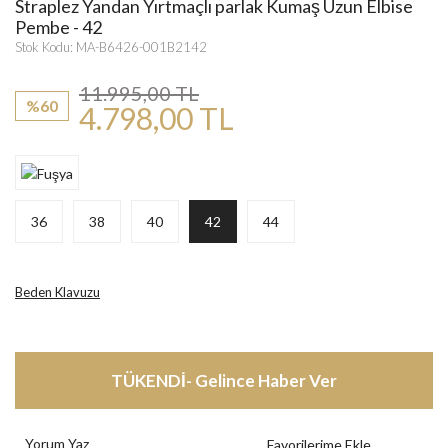
Straplez Yandan Yırtmaçlı parlak Kumaş Uzun Elbise
Pembe - 42
Stok Kodu: MA-B6426-001B2142
11.995,00 TL
%60
4.798,00 TL
36
38
40
42
44
Beden Klavuzu
TÜKENDİ- Gelince Haber Ver
Yorum Yaz