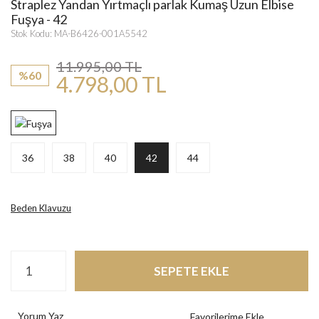
Straplez Yandan Yırtmaçlı parlak Kumaş Uzun Elbise
Fuşya - 42
Stok Kodu: MA-B6426-001A5542
11.995,00 TL
%60
4.798,00 TL
36
38
40
42
44
Beden Klavuzu
SEPETE EKLE
Yorum Yaz