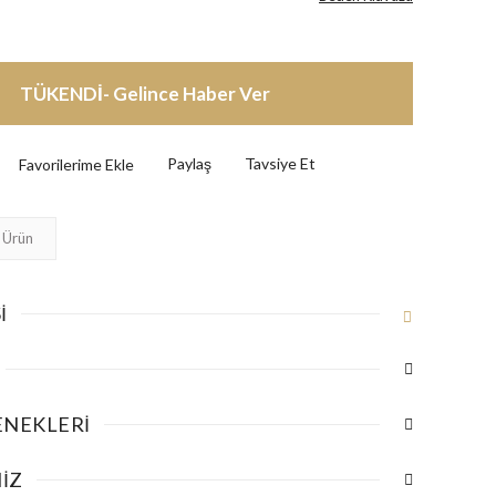
TÜKENDİ- Gelince Haber Ver
Paylaş
Tavsiye Et
 Ürün
I
ENEKLERI
IZ