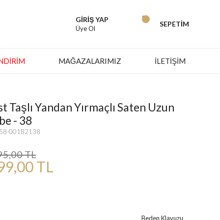
GİRİŞ YAP
SEPETİM
Üye Ol
İNDIRIM
MAĞAZALARIMIZ
İLETİŞİM
st Taşlı Yandan Yırmaçlı Saten Uzun
be - 38
758-001B2138
95,00 TL
99,00 TL
Beden Klavuzu