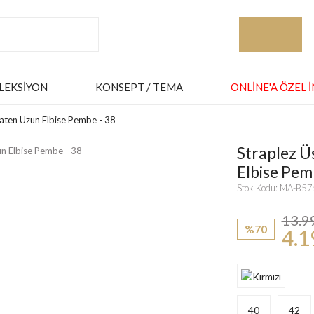
LEKSIYON
KONSEPT / TEMA
ONLINE'A ÖZEL 
Saten Uzun Elbise Pembe - 38
Straplez Ü
Elbise Pem
Stok Kodu: MA-B5
13.9
%70
4.1
40
42