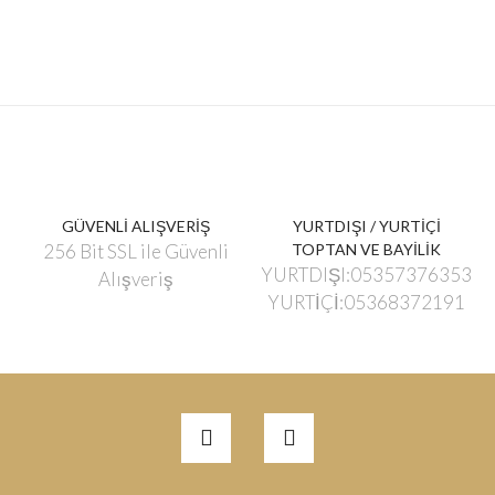
GÜVENLİ ALIŞVERİŞ
YURTDIŞI / YURTİÇİ
256 Bit SSL ile Güvenli
TOPTAN VE BAYİLİK
YURTDIŞI:05357376353
Alışveriş
YURTİÇİ:05368372191