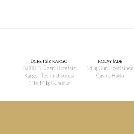
ÜCRETSİZ KARGO
KOLAY İADE
5.000 TL Üzeri Ücretsiz
14 İş Günü İçerisinde
Kargo - Teslimat Süresi
Cayma Hakkı
1 ile 14 İş Günüdür