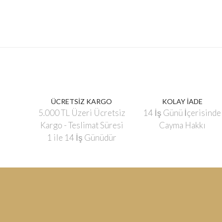
ÜCRETSİZ KARGO
KOLAY İADE
5.000 TL Üzeri Ücretsiz
14 İş Günü İçerisinde
Kargo - Teslimat Süresi
Cayma Hakkı
1 ile 14 İş Günüdür