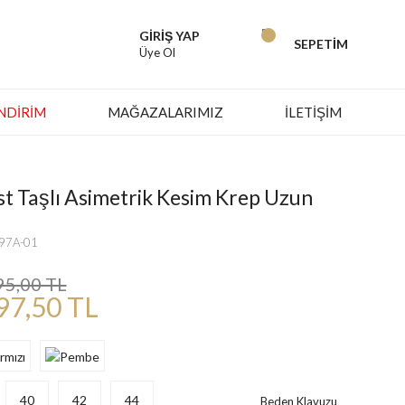
GİRİŞ YAP
SEPETİM
Üye Ol
İNDIRIM
MAĞAZALARIMIZ
İLETİŞİM
st Taşlı Asimetrik Kesim Krep Uzun
697A-01
95,00 TL
97,50 TL
40
42
44
Beden Klavuzu