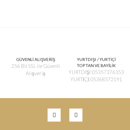
GÜVENLİ ALIŞVERİŞ
YURTDIŞI / YURTİÇİ
256 Bit SSL ile Güvenli
TOPTAN VE BAYİLİK
YURTDIŞI:05357376353
Alışveriş
YURTİÇİ:05368372191