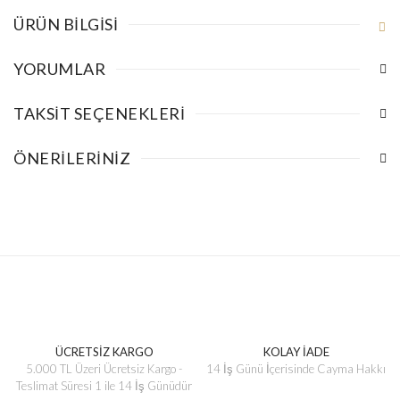
ÜRÜN BILGISI
YORUMLAR
TAKSIT SEÇENEKLERI
ÖNERILERINIZ
ÜCRETSİZ KARGO
KOLAY İADE
5.000 TL Üzeri Ücretsiz Kargo -
14 İş Günü İçerisinde Cayma Hakkı
Teslimat Süresi 1 ile 14 İş Günüdür