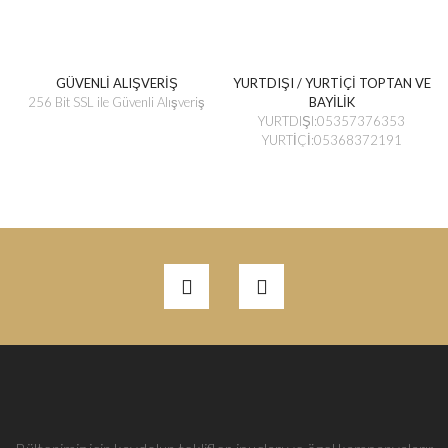
GÜVENLİ ALIŞVERİŞ
YURTDIŞI / YURTİÇİ TOPTAN VE
256 Bit SSL ile Güvenli Alışveriş
BAYİLİK
YURTDIŞI:05357376353
YURTİÇİ:05368372191