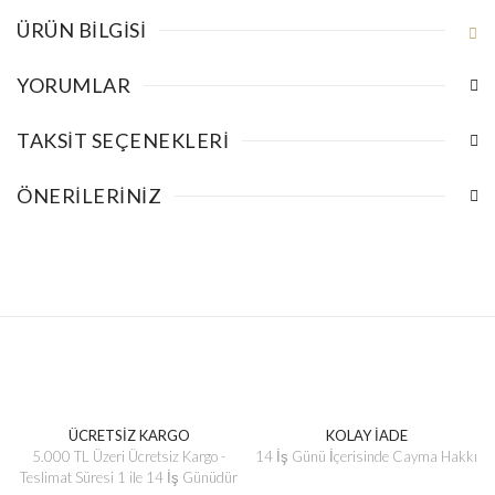
ÜRÜN BILGISI
YORUMLAR
TAKSIT SEÇENEKLERI
ÖNERILERINIZ
ÜCRETSİZ KARGO
KOLAY İADE
5.000 TL Üzeri Ücretsiz Kargo -
14 İş Günü İçerisinde Cayma Hakkı
Teslimat Süresi 1 ile 14 İş Günüdür