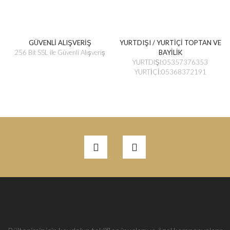
GÜVENLİ ALIŞVERİŞ
YURTDIŞI / YURTİÇİ TOPTAN VE
256 Bit SSL ile Güvenli Alışveriş
BAYİLİK
YURTDIŞI:05357376353
YURTİÇİ:05368372191