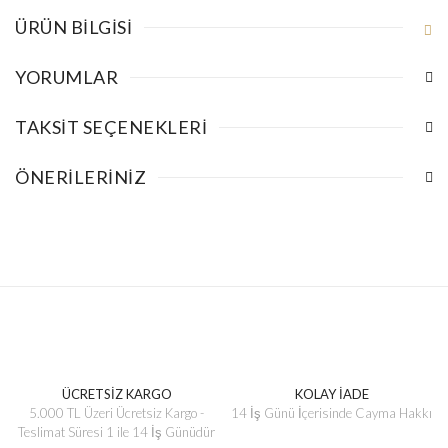
ÜRÜN BILGISI
YORUMLAR
TAKSIT SEÇENEKLERI
ÖNERILERINIZ
ÜCRETSİZ KARGO
KOLAY İADE
5.000 TL Üzeri Ücretsiz Kargo -
14 İş Günü İçerisinde Cayma Hakkı
Teslimat Süresi 1 ile 14 İş Günüdür