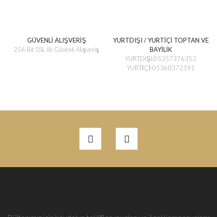
GÜVENLİ ALIŞVERİŞ
YURTDIŞI / YURTİÇİ TOPTAN VE
256 Bit SSL ile Güvenli Alışveriş
BAYİLİK
YURTDIŞI:05357376353
YURTİÇİ:05368372191