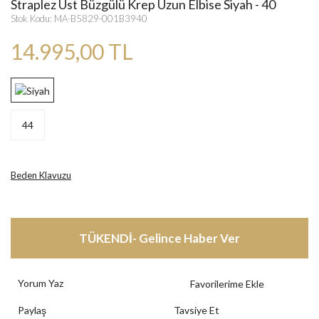
Straplez Üst Büzgülü Krep Uzun Elbise Siyah - 40
Stok Kodu: MA-B5829-001B3940
14.995,00 TL
44
Beden Klavuzu
TÜKENDİ- Gelince Haber Ver
Yorum Yaz
Paylaş
Tavsiye Et