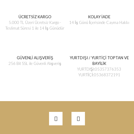
ÜCRETSİZ KARGO
KOLAY İADE
5.000 TL Üzeri Ücretsiz Kargo -
14 İş Günü İçerisinde Cayma Hakkı
Teslimat Süresi 1 ile 14 İş Günüdür
GÜVENLİ ALIŞVERİŞ
YURTDIŞI / YURTİÇİ TOPTAN VE
256 Bit SSL ile Güvenli Alışveriş
BAYİLİK
YURTDIŞI:05357376353
YURTİÇİ:05368372191