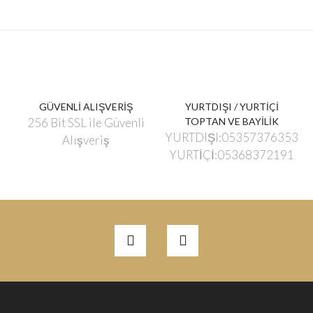
GÜVENLİ ALIŞVERİŞ
YURTDIŞI / YURTİÇİ
256 Bit SSL ile Güvenli
TOPTAN VE BAYİLİK
YURTDIŞI:05357376353
Alışveriş
YURTİÇİ:05368372191