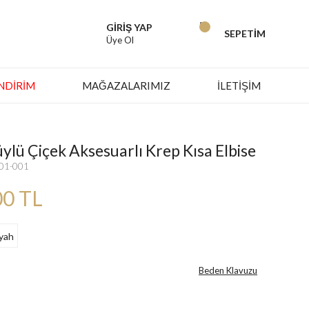
GİRİŞ YAP
SEPETİM
Üye Ol
İNDIRIM
MAĞAZALARIMIZ
İLETİŞİM
ylü Çiçek Aksesuarlı Krep Kısa Elbise
801-001
00 TL
Beden Klavuzu