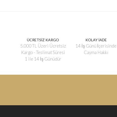
ÜCRETSİZ KARGO
KOLAY İADE
5.000 TL Üzeri Ücretsiz
14 İş Günü İçerisinde
Kargo - Teslimat Süresi
Cayma Hakkı
1 ile 14 İş Günüdür