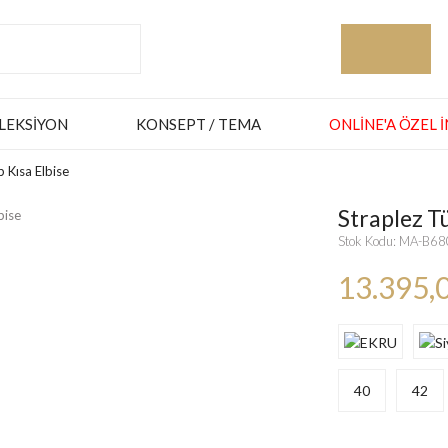
LEKSIYON
KONSEPT / TEMA
ONLINE'A ÖZEL 
 Kısa Elbise
Straplez Tü
Stok Kodu: MA-B6
13.395,
40
42