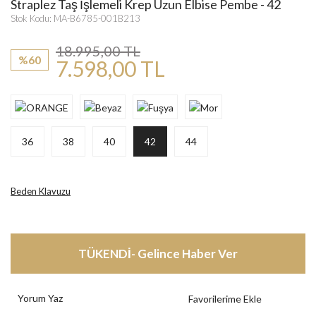
Straplez Taş İşlemeli Krep Uzun Elbise Pembe - 42
Stok Kodu: MA-B6785-001B213
18.995,00 TL
%60
7.598,00 TL
36
38
40
42
44
Beden Klavuzu
TÜKENDİ- Gelince Haber Ver
Yorum Yaz