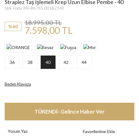
Straplez Taş İşlemeli Krep Uzun Elbise Pembe - 40
Stok Kodu: MA-B6785-001B2140
18.995,00 TL
%60
7.598,00 TL
36
38
40
42
44
Beden Klavuzu
TÜKENDİ- Gelince Haber Ver
Yorum Yaz