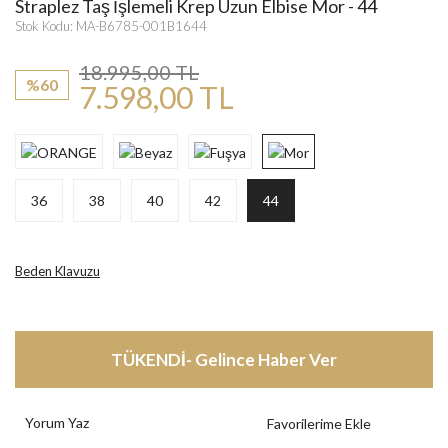
Straplez Taş İşlemeli Krep Uzun Elbise Mor - 44
Stok Kodu: MA-B6785-001B1644
18.995,00 TL
%60
7.598,00 TL
36
38
40
42
44
Beden Klavuzu
TÜKENDİ- Gelince Haber Ver
Yorum Yaz