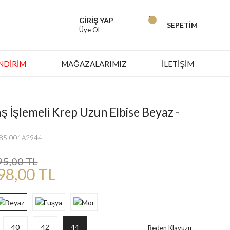
GİRİŞ YAP
SEPETİM
Üye Ol
İNDIRIM
MAĞAZALARIMIZ
İLETİŞİM
ş İşlemeli Krep Uzun Elbise Beyaz -
785-001A2944
95,00 TL
98,00 TL
40
42
44
Beden Klavuzu