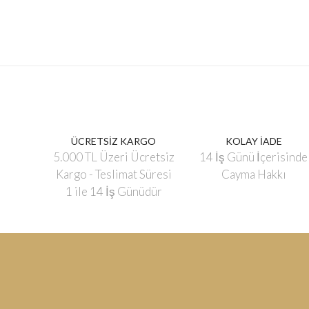
ÜCRETSİZ KARGO
KOLAY İADE
5.000 TL Üzeri Ücretsiz
14 İş Günü İçerisinde
Kargo - Teslimat Süresi
Cayma Hakkı
1 ile 14 İş Günüdür