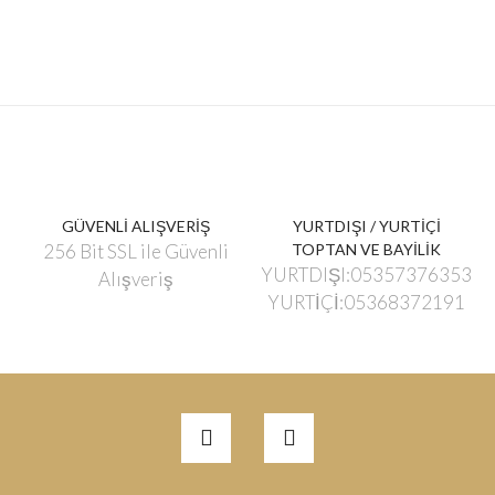
GÜVENLİ ALIŞVERİŞ
YURTDIŞI / YURTİÇİ
256 Bit SSL ile Güvenli
TOPTAN VE BAYİLİK
YURTDIŞI:05357376353
Alışveriş
YURTİÇİ:05368372191