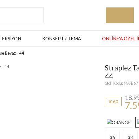
LEKSIYON
KONSEPT / TEMA
ONLINE'A ÖZEL 
ise Beyaz - 44
Straplez Ta
44
Stok Kodu: MA-B6
18.9
%60
7.5
36
38