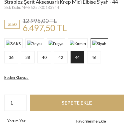
Straplez Şerit Aksesuarlı Krep Midi Elbise Siyah - 44
Stok Kodu: MA-B6252-001B3944
12.995,00 TL
%50
6.497,50 TL
36
38
40
42
44
46
Beden Klavuzu
SEPETE EKLE
Yorum Yaz