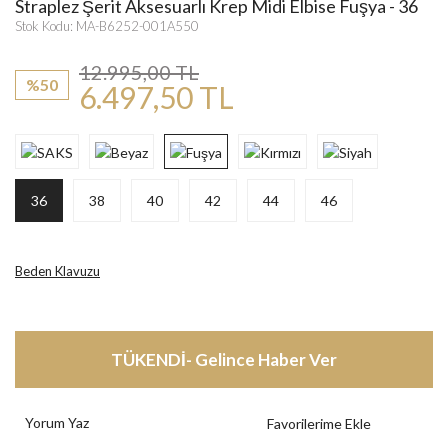
Straplez Şerit Aksesuarlı Krep Midi Elbise Fuşya - 36
Stok Kodu: MA-B6252-001A550
12.995,00 TL
%50
6.497,50 TL
36
38
40
42
44
46
Beden Klavuzu
TÜKENDİ- Gelince Haber Ver
Yorum Yaz