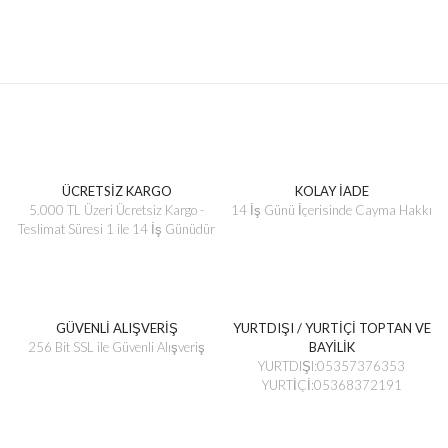
ÜCRETSİZ KARGO
KOLAY İADE
5.000 TL Üzeri Ücretsiz Kargo -
14 İş Günü İçerisinde Cayma Hakkı
Teslimat Süresi 1 ile 14 İş Günüdür
GÜVENLİ ALIŞVERİŞ
YURTDIŞI / YURTİÇİ TOPTAN VE
256 Bit SSL ile Güvenli Alışveriş
BAYİLİK
YURTDIŞI:05357376353
YURTİÇİ:05368372191