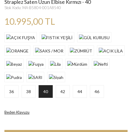
Straplez Saten Uzun Elbise Kırmızı - 40
Stok Kodu: MA-B5804-001A8540
10.995,00 TL
36
38
40
42
44
46
Beden Klavuzu