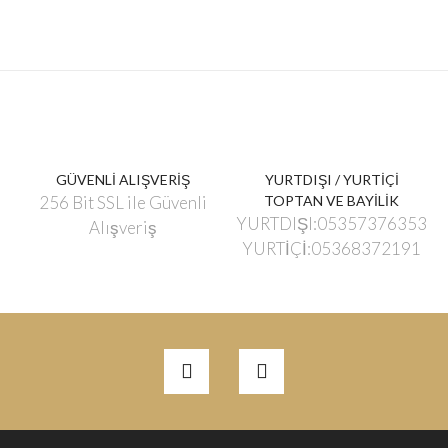
GÜVENLİ ALIŞVERİŞ
YURTDIŞI / YURTİÇİ
256 Bit SSL ile Güvenli
TOPTAN VE BAYİLİK
YURTDIŞI:05357376353
Alışveriş
YURTİÇİ:05368372191