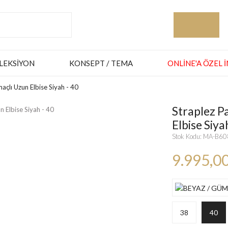
LEKSIYON
KONSEPT / TEMA
ONLINE'A ÖZEL 
açlı Uzun Elbise Siyah - 40
Straplez P
Elbise Siya
Stok Kodu: MA-B6
9.995,0
38
40