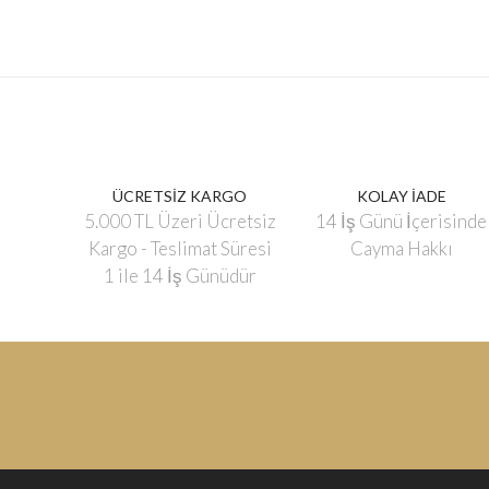
ÜCRETSİZ KARGO
KOLAY İADE
5.000 TL Üzeri Ücretsiz
14 İş Günü İçerisinde
Kargo - Teslimat Süresi
Cayma Hakkı
1 ile 14 İş Günüdür