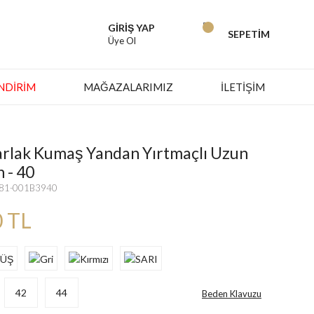
GİRİŞ YAP
SEPETİM
Üye Ol
İNDIRIM
MAĞAZALARIMIZ
İLETİŞİM
arlak Kumaş Yandan Yırtmaçlı Uzun
h - 40
081-001B3940
0 TL
42
44
Beden Klavuzu