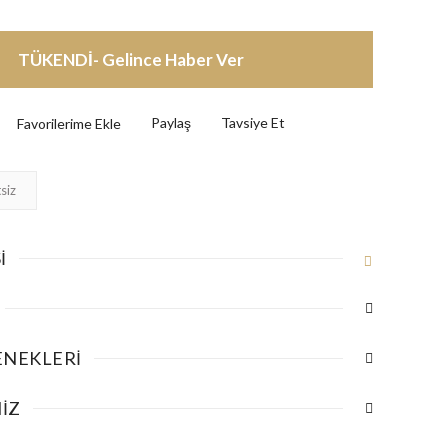
TÜKENDİ- Gelince Haber Ver
Paylaş
Tavsiye Et
siz
I
ENEKLERI
IZ