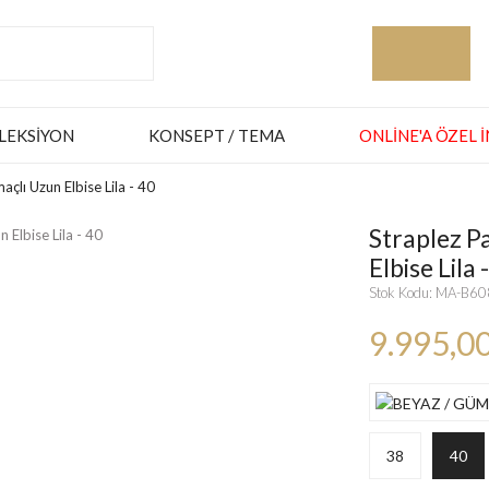
LEKSIYON
KONSEPT / TEMA
ONLINE'A ÖZEL 
çlı Uzun Elbise Lila - 40
Straplez P
Elbise Lila 
Stok Kodu: MA-B6
9.995,0
38
40