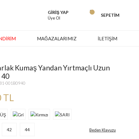
GİRİŞ YAP
SEPETİM
Üye Ol
İNDIRIM
MAĞAZALARIMIZ
İLETİŞİM
arlak Kumaş Yandan Yırtmaçlı Uzun
- 40
081-001B0940
0 TL
42
44
Beden Klavuzu