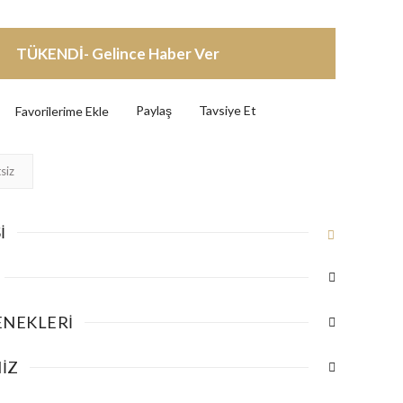
TÜKENDİ- Gelince Haber Ver
Paylaş
Tavsiye Et
siz
I
ENEKLERI
IZ