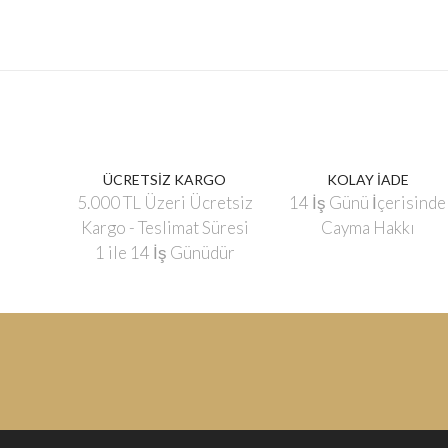
ÜCRETSİZ KARGO
KOLAY İADE
5.000 TL Üzeri Ücretsiz
14 İş Günü İçerisinde
Kargo - Teslimat Süresi
Cayma Hakkı
1 ile 14 İş Günüdür