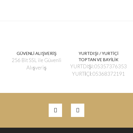
GÜVENLİ ALIŞVERİŞ
YURTDIŞI / YURTİÇİ
256 Bit SSL ile Güvenli
TOPTAN VE BAYİLİK
YURTDIŞI:05357376353
Alışveriş
YURTİÇİ:05368372191