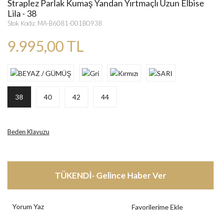
Straplez Parlak Kumaş Yandan Yırtmaçlı Uzun Elbise
Lila - 38
Stok Kodu: MA-B6081-001B0938
9.995,00 TL
38
40
42
44
Beden Klavuzu
TÜKENDİ- Gelince Haber Ver
Yorum Yaz