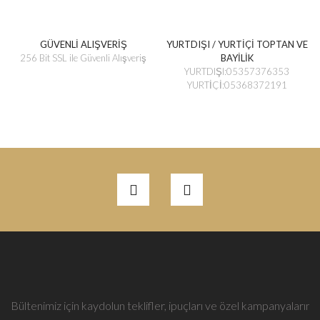
GÜVENLİ ALIŞVERİŞ
YURTDIŞI / YURTİÇİ TOPTAN VE
256 Bit SSL ile Güvenli Alışveriş
BAYİLİK
YURTDIŞI:05357376353
YURTİÇİ:05368372191