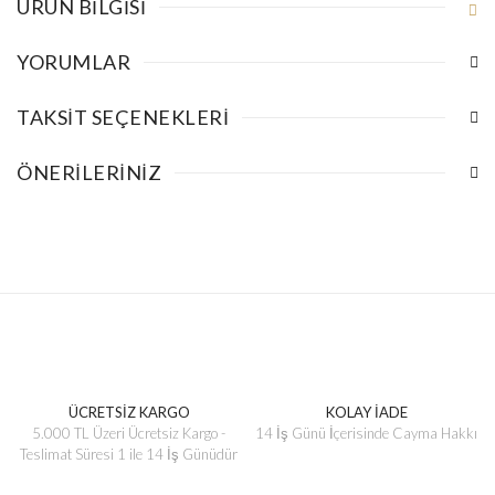
ÜRÜN BILGISI
YORUMLAR
TAKSIT SEÇENEKLERI
ÖNERILERINIZ
ÜCRETSİZ KARGO
KOLAY İADE
5.000 TL Üzeri Ücretsiz Kargo -
14 İş Günü İçerisinde Cayma Hakkı
Teslimat Süresi 1 ile 14 İş Günüdür