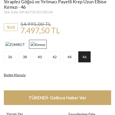
Straplez Göğsü ve Yırtmacı Payetli Krep Uzun Elbise
Kırmızı - 46
Stok Kodu: MA-B6928-001A8546
14.995,00 TL
%50
7.497,50 TL
36
38
40
42
44
46
Beden Klavuzu
TÜKENDİ- Gelince Haber Ver
Yorum Yaz