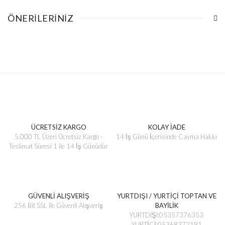
ÖNERILERINIZ
ÜCRETSİZ KARGO
KOLAY İADE
5.000 TL Üzeri Ücretsiz Kargo -
14 İş Günü İçerisinde Cayma Hakkı
Teslimat Süresi 1 ile 14 İş Günüdür
GÜVENLİ ALIŞVERİŞ
YURTDIŞI / YURTİÇİ TOPTAN VE
256 Bit SSL ile Güvenli Alışveriş
BAYİLİK
YURTDIŞI:05357376353
YURTİÇİ:05368372191