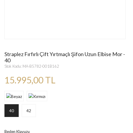
Straplez Fırfırlı Çift Yırtmaçlı Şifon Uzun Elbise Mor -
40
Stok Kodu: MA-B5782-001B162
15.995,00 TL
40
42
Beden Klavuzu