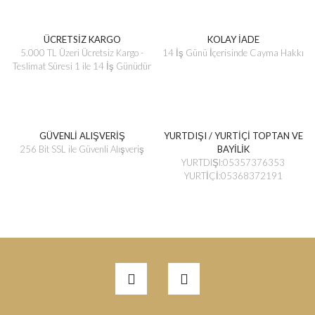
ÜCRETSİZ KARGO
KOLAY İADE
5.000 TL Üzeri Ücretsiz Kargo -
14 İş Günü İçerisinde Cayma Hakkı
Teslimat Süresi 1 ile 14 İş Günüdür
GÜVENLİ ALIŞVERİŞ
YURTDIŞI / YURTİÇİ TOPTAN VE
256 Bit SSL ile Güvenli Alışveriş
BAYİLİK
YURTDIŞI:05357376353
YURTİÇİ:05368372191