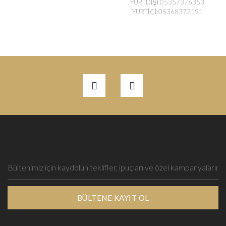
YURTDIŞI:05357376353
YURTİÇİ:05368372191
BÜLTENE KAYIT OL