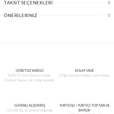
TAKSIT SEÇENEKLERI
ÖNERILERINIZ
ÜCRETSİZ KARGO
KOLAY İADE
5.000 TL Üzeri Ücretsiz Kargo -
14 İş Günü İçerisinde Cayma Hakkı
Teslimat Süresi 1 ile 14 İş Günüdür
GÜVENLİ ALIŞVERİŞ
YURTDIŞI / YURTİÇİ TOPTAN VE
256 Bit SSL ile Güvenli Alışveriş
BAYİLİK