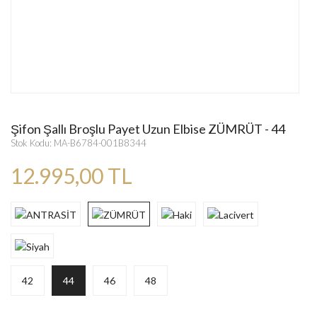
Şifon Şallı Broşlu Payet Uzun Elbise ZÜMRÜT - 44
Stok Kodu: MA-B6784-001B8344
12.995,00 TL
42
44
46
48