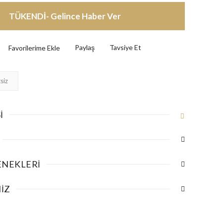
TÜKENDİ- Gelince Haber Ver
Paylaş
Tavsiye Et
siz
I
ENEKLERI
IZ