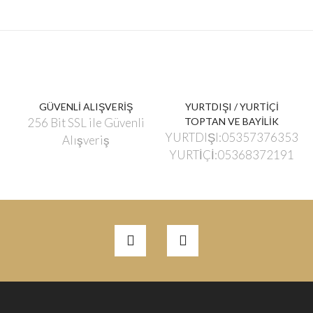
GÜVENLİ ALIŞVERİŞ
YURTDIŞI / YURTİÇİ
256 Bit SSL ile Güvenli
TOPTAN VE BAYİLİK
YURTDIŞI:05357376353
Alışveriş
YURTİÇİ:05368372191