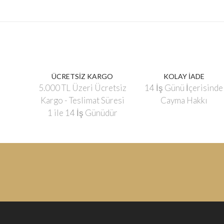
ÜCRETSİZ KARGO
KOLAY İADE
5.000 TL Üzeri Ücretsiz
14 İş Günü İçerisinde
Kargo - Teslimat Süresi
Cayma Hakkı
1 ile 14 İş Günüdür