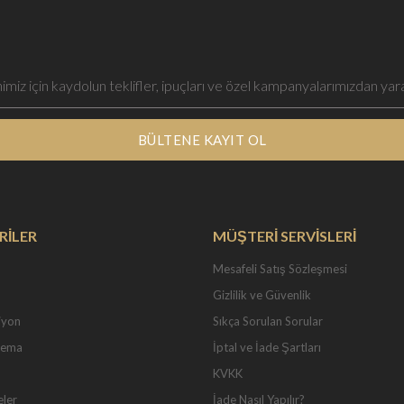
BÜLTENE KAYIT OL
RİLER
MÜŞTERİ SERVİSLERİ
Mesafeli Satış Sözleşmesi
Gizlilik ve Güvenlik
iyon
Sıkça Sorulan Sorular
Tema
İptal ve İade Şartları
KVKK
eler
İade Nasıl Yapılır?