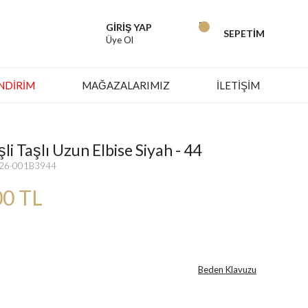
GİRİŞ YAP
SEPETİM
Üye Ol
İNDIRIM
MAĞAZALARIMIZ
İLETİŞİM
i Taşlı Uzun Elbise Siyah - 44
826-001B3944
00 TL
Beden Klavuzu