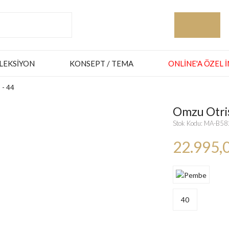
LEKSIYON
KONSEPT / TEMA
ONLINE'A ÖZEL 
 - 44
Omzu Otrişl
Stok Kodu: MA-B5
22.995,
40