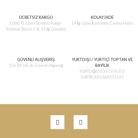
ÜCRETSİZ KARGO
KOLAY İADE
5.000 TL Üzeri Ücretsiz Kargo -
14 İş Günü İçerisinde Cayma Hakkı
Teslimat Süresi 1 ile 14 İş Günüdür
GÜVENLİ ALIŞVERİŞ
YURTDIŞI / YURTİÇİ TOPTAN VE
256 Bit SSL ile Güvenli Alışveriş
BAYİLİK
YURTDIŞI:05357376353
YURTİÇİ:05368372191