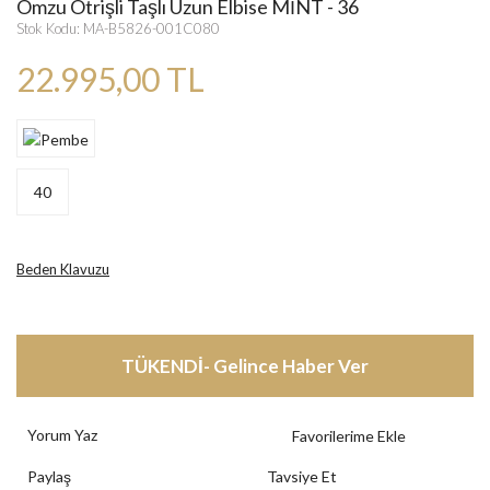
Omzu Otrişli Taşlı Uzun Elbise MİNT - 36
Stok Kodu: MA-B5826-001C080
22.995,00 TL
40
Beden Klavuzu
TÜKENDİ- Gelince Haber Ver
Yorum Yaz
Paylaş
Tavsiye Et