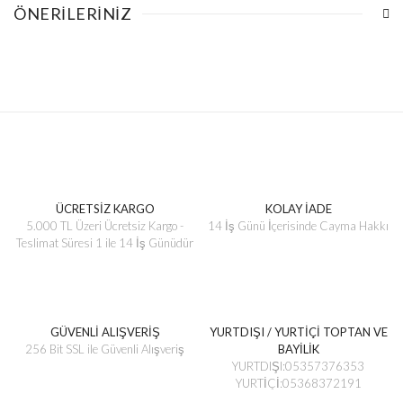
ÖNERILERINIZ
ÜCRETSİZ KARGO
KOLAY İADE
5.000 TL Üzeri Ücretsiz Kargo -
14 İş Günü İçerisinde Cayma Hakkı
Teslimat Süresi 1 ile 14 İş Günüdür
GÜVENLİ ALIŞVERİŞ
YURTDIŞI / YURTİÇİ TOPTAN VE
256 Bit SSL ile Güvenli Alışveriş
BAYİLİK
YURTDIŞI:05357376353
YURTİÇİ:05368372191