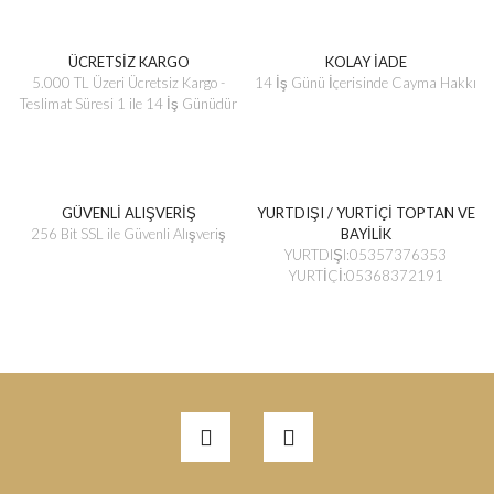
ÜCRETSİZ KARGO
KOLAY İADE
5.000 TL Üzeri Ücretsiz Kargo -
14 İş Günü İçerisinde Cayma Hakkı
Teslimat Süresi 1 ile 14 İş Günüdür
GÜVENLİ ALIŞVERİŞ
YURTDIŞI / YURTİÇİ TOPTAN VE
256 Bit SSL ile Güvenli Alışveriş
BAYİLİK
YURTDIŞI:05357376353
YURTİÇİ:05368372191