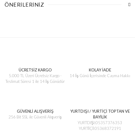
ÖNERILERINIZ
ÜCRETSİZ KARGO
KOLAY İADE
5.000 TL Üzeri Ücretsiz Kargo -
14 İş Günü İçerisinde Cayma Hakkı
Teslimat Süresi 1 ile 14 İş Günüdür
GÜVENLİ ALIŞVERİŞ
YURTDIŞI / YURTİÇİ TOPTAN VE
256 Bit SSL ile Güvenli Alışveriş
BAYİLİK
YURTDIŞI:05357376353
YURTİÇİ:05368372191