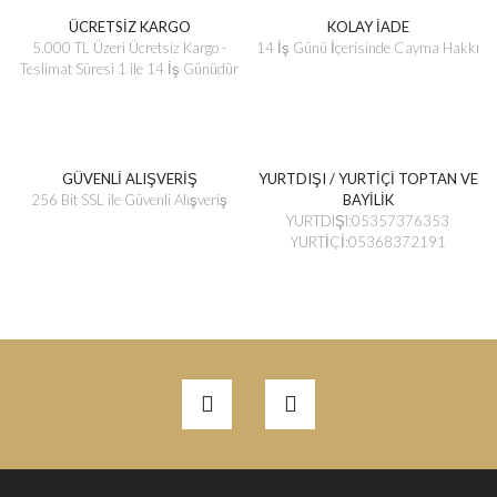
ÜCRETSİZ KARGO
KOLAY İADE
5.000 TL Üzeri Ücretsiz Kargo -
14 İş Günü İçerisinde Cayma Hakkı
Teslimat Süresi 1 ile 14 İş Günüdür
GÜVENLİ ALIŞVERİŞ
YURTDIŞI / YURTİÇİ TOPTAN VE
256 Bit SSL ile Güvenli Alışveriş
BAYİLİK
YURTDIŞI:05357376353
YURTİÇİ:05368372191