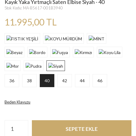
Kayık Yaka Yırtmaçlı Saten Elbise Siyah - 40
Stok Kodu: MA-B5617-001B3940
11.995,00 TL
36
38
40
42
44
46
Beden Klavuzu
SEPETE EKLE