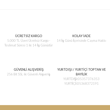
ÜCRETSİZ KARGO
KOLAY İADE
5.000 TL Üzeri Ücretsiz Kargo -
14 İş Günü İçerisinde Cayma Hakkı
Teslimat Süresi 1 ile 14 İş Günüdür
GÜVENLİ ALIŞVERİŞ
YURTDIŞI / YURTİÇİ TOPTAN VE
256 Bit SSL ile Güvenli Alışveriş
BAYİLİK
YURTDIŞI:05357376353
YURTİÇİ:05368372191