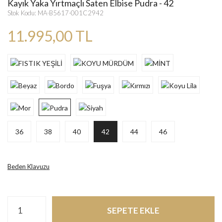
Kayık Yaka Yırtmaçlı Saten Elbise Pudra - 42
Stok Kodu: MA-B5617-001C2942
11.995,00 TL
36
38
40
42
44
46
Beden Klavuzu
SEPETE EKLE