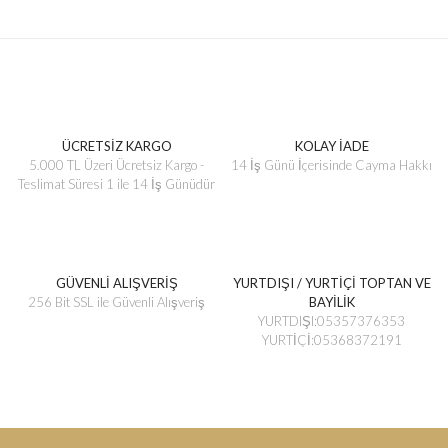
ÜCRETSİZ KARGO
KOLAY İADE
5.000 TL Üzeri Ücretsiz Kargo -
14 İş Günü İçerisinde Cayma Hakkı
Teslimat Süresi 1 ile 14 İş Günüdür
GÜVENLİ ALIŞVERİŞ
YURTDIŞI / YURTİÇİ TOPTAN VE
256 Bit SSL ile Güvenli Alışveriş
BAYİLİK
YURTDIŞI:05357376353
YURTİÇİ:05368372191