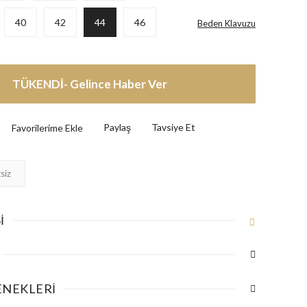
40
42
44
46
Beden Klavuzu
TÜKENDİ- Gelince Haber Ver
Paylaş
Tavsiye Et
siz
I
ENEKLERI