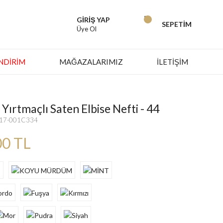
GİRİŞ YAP
SEPETİM
Üye Ol
İNDIRIM
MAĞAZALARIMIZ
İLETİŞİM
Yırtmaçlı Saten Elbise Nefti - 44
617-001C334
00 TL