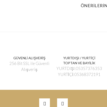
ÖNERILERIN
GÜVENLİ ALIŞVERİŞ
YURTDIŞI / YURTİÇİ
256 Bit SSL ile Güvenli
TOPTAN VE BAYİLİK
YURTDIŞI:05357376353
Alışveriş
YURTİÇİ:05368372191