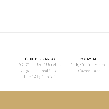
ÜCRETSİZ KARGO
KOLAY İADE
5.000 TL Üzeri Ücretsiz
14 İş Günü İçerisinde
Kargo - Teslimat Süresi
Cayma Hakkı
1 ile 14 İş Günüdür