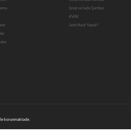
Tema
İptal ve İade Şartları
KVKK
eler
İade Nasıl Yapılır?
ler
seler
ı ile korunmaktadır.