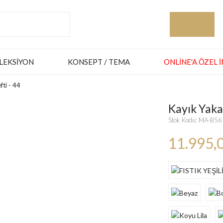
LEKSIYON
KONSEPT / TEMA
ONLINE'A ÖZEL 
fti - 44
Kayık Yaka 
Stok Kodu: MA-B5
11.995,