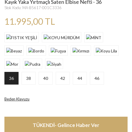
Kayık Yaka Yırtmaçlı Saten Elbise Nefti - 36
Stok Kodu: MA-B5617-001C3336
11.995,00 TL
36
38
40
42
44
46
Beden Klavuzu
TÜKENDİ- Gelince Haber Ver