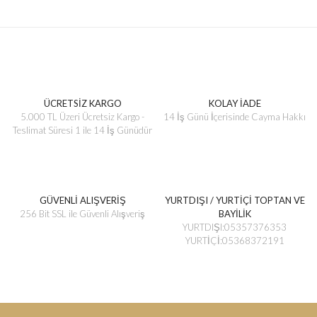
ÜCRETSİZ KARGO
KOLAY İADE
5.000 TL Üzeri Ücretsiz Kargo -
14 İş Günü İçerisinde Cayma Hakkı
Teslimat Süresi 1 ile 14 İş Günüdür
GÜVENLİ ALIŞVERİŞ
YURTDIŞI / YURTİÇİ TOPTAN VE
256 Bit SSL ile Güvenli Alışveriş
BAYİLİK
YURTDIŞI:05357376353
YURTİÇİ:05368372191