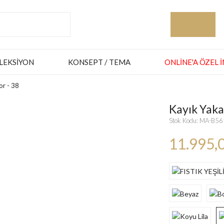
LEKSIYON
KONSEPT / TEMA
ONLINE'A ÖZEL 
or - 38
Kayık Yaka
Stok Kodu: MA-B5
11.995,