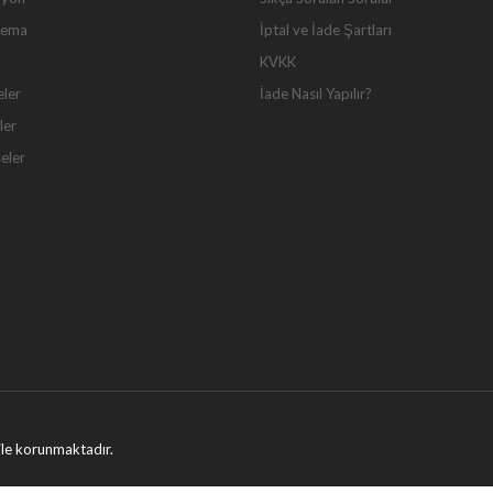
Tema
İptal ve İade Şartları
KVKK
eler
İade Nasıl Yapılır?
ler
seler
ı ile korunmaktadır.