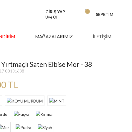
GİRİŞ YAP
SEPETİM
Üye Ol
İNDIRIM
MAĞAZALARIMIZ
İLETİŞİM
 Yırtmaçlı Saten Elbise Mor - 38
617-001B1638
00 TL