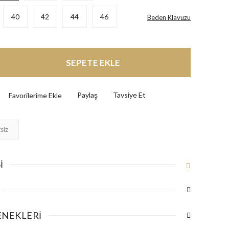
40
42
44
46
Beden Klavuzu
SEPETE EKLE
Paylaş
Tavsiye Et
siz
I
ENEKLERI