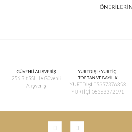
ÖNERILERIN
GÜVENLİ ALIŞVERİŞ
YURTDIŞI / YURTİÇİ
256 Bit SSL ile Güvenli
TOPTAN VE BAYİLİK
YURTDIŞI:05357376353
Alışveriş
YURTİÇİ:05368372191