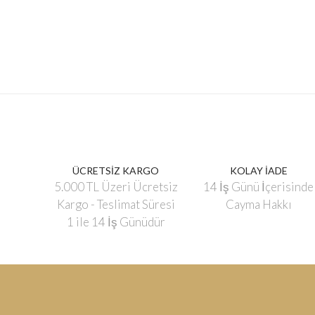
ÜCRETSİZ KARGO
KOLAY İADE
5.000 TL Üzeri Ücretsiz
14 İş Günü İçerisinde
Kargo - Teslimat Süresi
Cayma Hakkı
1 ile 14 İş Günüdür