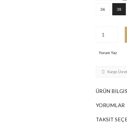
36
38
Yorum Yaz
Kargo Ücret
ÜRÜN BILGIS
YORUMLAR
TAKSIT SEÇ