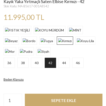
Kayık Yaka Yırtmaçlı Saten Elbise Kırmızı - 42
Stok Kodu: MA-B5617-001A8542
11.995,00 TL
36
38
40
42
44
46
Beden Klavuzu
SEPETE EKLE