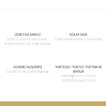
ÜCRETSİZ KARGO
KOLAY İADE
5.000 TL Üzeri Ücretsiz Kargo -
14 İş Günü İçerisinde Cayma Hakkı
Teslimat Süresi 1 ile 14 İş Günüdür
GÜVENLİ ALIŞVERİŞ
YURTDIŞI / YURTİÇİ TOPTAN VE
256 Bit SSL ile Güvenli Alışveriş
BAYİLİK
YURTDIŞI:05357376353
YURTİÇİ:05368372191