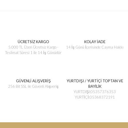
ÜCRETSİZ KARGO
KOLAY İADE
5.000 TL Üzeri Ücretsiz Kargo -
14 İş Günü İçerisinde Cayma Hakkı
Teslimat Süresi 1 ile 14 İş Günüdür
GÜVENLİ ALIŞVERİŞ
YURTDIŞI / YURTİÇİ TOPTAN VE
256 Bit SSL ile Güvenli Alışveriş
BAYİLİK
YURTDIŞI:05357376353
YURTİÇİ:05368372191