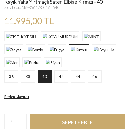
Kayık Yaka Yırtmaçlı Saten Elbise Kırmızı - 40
Stok Kodu: MA-B5617-001A8540
11.995,00 TL
36
38
40
42
44
46
Beden Klavuzu
SEPETE EKLE