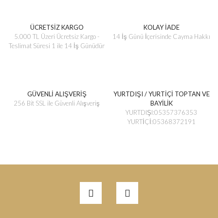
ÜCRETSİZ KARGO
KOLAY İADE
5.000 TL Üzeri Ücretsiz Kargo -
14 İş Günü İçerisinde Cayma Hakkı
Teslimat Süresi 1 ile 14 İş Günüdür
GÜVENLİ ALIŞVERİŞ
YURTDIŞI / YURTİÇİ TOPTAN VE
256 Bit SSL ile Güvenli Alışveriş
BAYİLİK
YURTDIŞI:05357376353
YURTİÇİ:05368372191