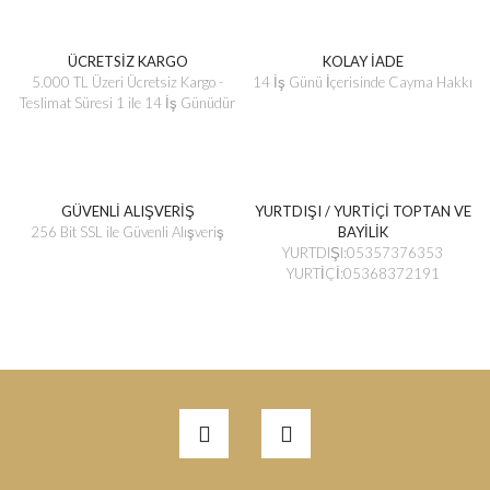
ÜCRETSİZ KARGO
KOLAY İADE
5.000 TL Üzeri Ücretsiz Kargo -
14 İş Günü İçerisinde Cayma Hakkı
Teslimat Süresi 1 ile 14 İş Günüdür
GÜVENLİ ALIŞVERİŞ
YURTDIŞI / YURTİÇİ TOPTAN VE
256 Bit SSL ile Güvenli Alışveriş
BAYİLİK
YURTDIŞI:05357376353
YURTİÇİ:05368372191