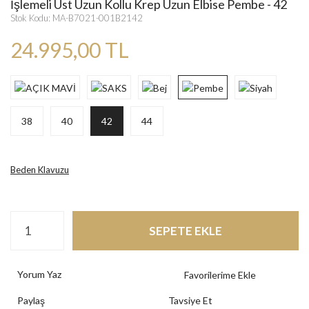
İşlemeli Üst Uzun Kollu Krep Uzun Elbise Pembe - 42
Stok Kodu: MA-B7021-001B2142
24.995,00 TL
38
40
42
44
Beden Klavuzu
SEPETE EKLE
Yorum Yaz
Paylaş
Tavsiye Et