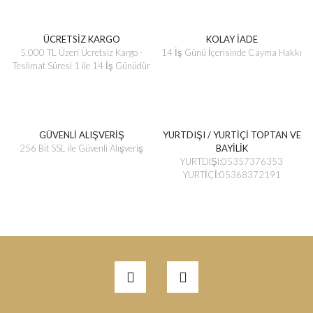
ÜCRETSİZ KARGO
KOLAY İADE
5.000 TL Üzeri Ücretsiz Kargo -
14 İş Günü İçerisinde Cayma Hakkı
Teslimat Süresi 1 ile 14 İş Günüdür
GÜVENLİ ALIŞVERİŞ
YURTDIŞI / YURTİÇİ TOPTAN VE
256 Bit SSL ile Güvenli Alışveriş
BAYİLİK
YURTDIŞI:05357376353
YURTİÇİ:05368372191