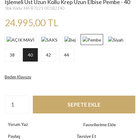
İşlemeli Üst Uzun Kollu Krep Uzun Elbise Pembe - 40
Stok Kodu: MA-B7021-001B2140
24.995,00 TL
38
40
42
44
Beden Klavuzu
SEPETE EKLE
Yorum Yaz
Paylaş
Tavsiye Et