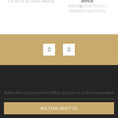
256 Bit SSL ile Güvenli Alışveriş
BAYİLİK
YURTDIŞI:05357376353
YURTİÇİ:05368372191
BÜLTENE KAYIT OL