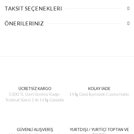
TAKSIT SEÇENEKLERI
ÖNERILERINIZ
ÜCRETSİZ KARGO
KOLAY İADE
5.000 TL Üzeri Ücretsiz Kargo -
14 İş Günü İçerisinde Cayma Hakkı
Teslimat Süresi 1 ile 14 İş Günüdür
GÜVENLİ ALIŞVERİŞ
YURTDIŞI / YURTİÇİ TOPTAN VE