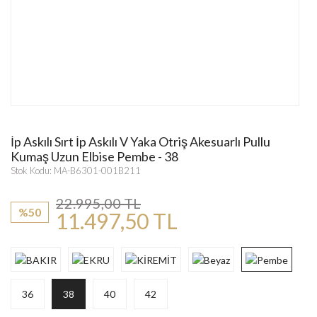
İp Askılı Sırt İp Askılı V Yaka Otriş Akesuarlı Pullu
Kumaş Uzun Elbise Pembe - 38
Stok Kodu: MA-B6301-001B211
22.995,00 TL
%50
11.497,50 TL
36
38
40
42