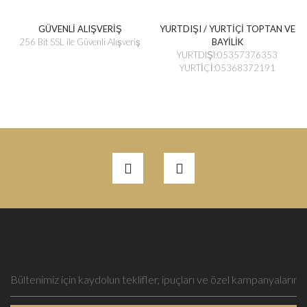
GÜVENLİ ALIŞVERİŞ
YURTDIŞI / YURTİÇİ TOPTAN VE
256 Bit SSL ile Güvenli Alışveriş
BAYİLİK
YURTDIŞI:05357376353
YURTİÇİ:05368372191