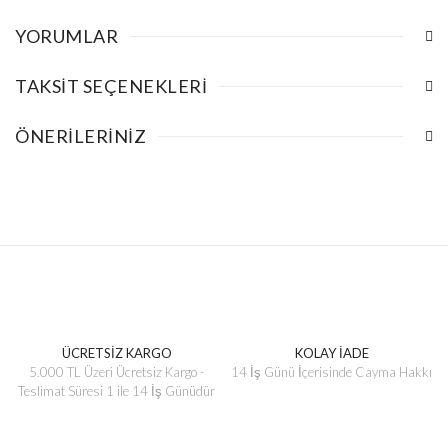
YORUMLAR
TAKSIT SEÇENEKLERI
ÖNERILERINIZ
ÜCRETSİZ KARGO
KOLAY İADE
5.000 TL Üzeri Ücretsiz Kargo -
14 İş Günü İçerisinde Cayma Hakkı
Teslimat Süresi 1 ile 14 İş Günüdür