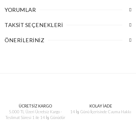
YORUMLAR
TAKSIT SEÇENEKLERI
ÖNERILERINIZ
ÜCRETSİZ KARGO
KOLAY İADE
5.000 TL Üzeri Ücretsiz Kargo -
14 İş Günü İçerisinde Cayma Hakkı
Teslimat Süresi 1 ile 14 İş Günüdür