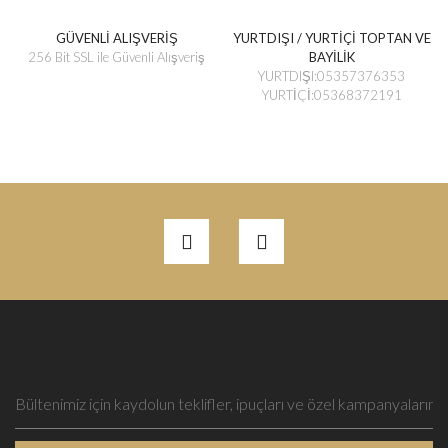
GÜVENLİ ALIŞVERİŞ
YURTDIŞI / YURTİÇİ TOPTAN VE
256 Bit SSL ile Güvenli Alışveriş
BAYİLİK
YURTDIŞI:05357376353
YURTİÇİ:05368372191