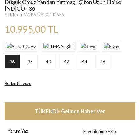
Düşük Omuz Yandan Yırtmaçlı Şifon Uzun Elbise
İNDİGO - 36
Stok Kodu: MA-B6772-001J0636
10.995,00 TL
36
38
40
42
44
46
Beden Klavuzu
TÜKENDİ- Gelince Haber Ver
Yorum Yaz