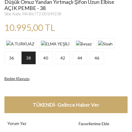
Düşük Omuz Yandan Yırtmaçlı Şifon Uzun Elbise
AÇIK PEMBE - 38
Stok Kodu: MA-B6772-001H9238
10.995,00 TL
36
38
40
42
44
46
Beden Klavuzu
TÜKENDİ- Gelince Haber Ver
Yorum Yaz